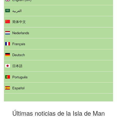
العربية
简体中文
Nederlands
Français
Deutsch
日本語
Português
Español
Últimas noticias de la Isla de Man