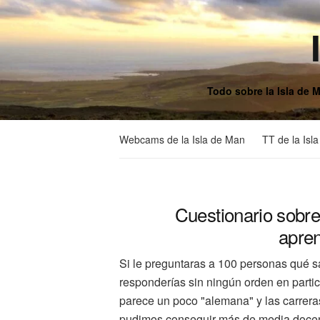
Todo sobre la Isla de 
Webcams de la Isla de Man
TT de la Isl
Cuestionario sobre 
apren
Si le preguntaras a 100 personas qué s
responderías sin ningún orden en partic
parece un poco "alemana" y las carrera
pudimos conseguir más de media docena 