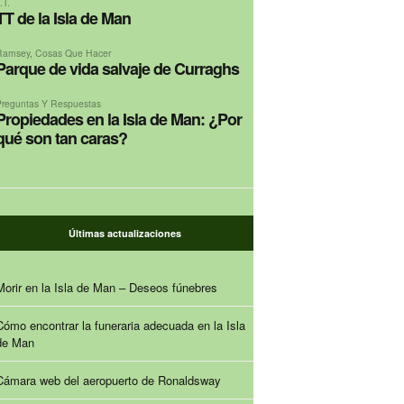
.T.
TT de la Isla de Man
Ramsey
,
Cosas Que Hacer
Parque de vida salvaje de Curraghs
Preguntas Y Respuestas
Propiedades en la Isla de Man: ¿Por
qué son tan caras?
Últimas actualizaciones
Morir en la Isla de Man – Deseos fúnebres
Cómo encontrar la funeraria adecuada en la Isla
de Man
Cámara web del aeropuerto de Ronaldsway