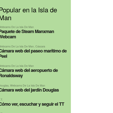
Popular en la Isla de
Man
Webcams De La Isla De Man
Paquete de Steam Manxman
Webcam
Webcams De La Isla De Man
,
Cáscara
Cámara web del paseo marítimo de
Peel
Webcams De La Isla De Man
Cámara web del aeropuerto de
Ronaldsway
Douglas
,
Webcams De La Isla De Man
Cámara web del jardín Douglas
.T.
Cómo ver, escuchar y seguir el TT