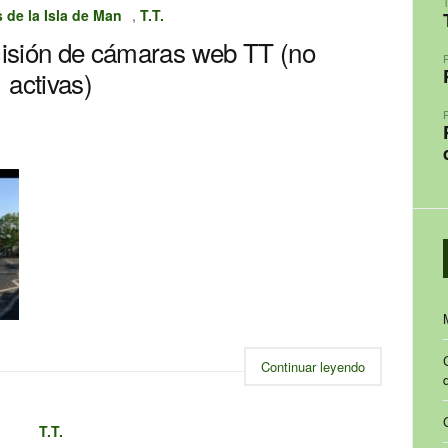
T
de la Isla de Man
,
T.T.
isión de cámaras web TT (no
activas)
Continuar leyendo
T.T.