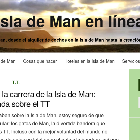
Isla de Man en líne
Man, desde el alquiler de coches en la Isla de Man hasta la creaci
a de Man
Cosas que hacer
Hoteles en la Isla de Man
Servicio
T.T.
la carrera de la Isla de Man:
da sobre el TT
aben sobre la Isla de Man, estoy seguro de que
ular: los gatos de Man, la divertida bandera que
s TT. Incluso con la mejor voluntad del mundo no
de datos en total entre el gato y la bandera, así que