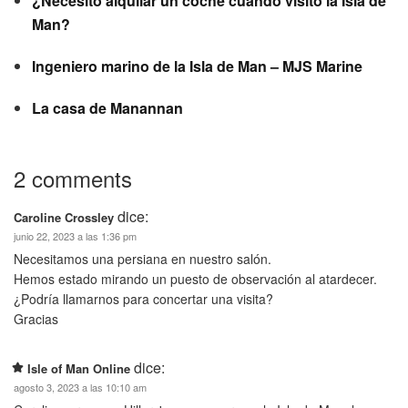
¿Necesito alquilar un coche cuando visito la Isla de
Man?
Ingeniero marino de la Isla de Man – MJS Marine
La casa de Manannan
2 comments
dice:
Caroline Crossley
junio 22, 2023 a las 1:36 pm
Necesitamos una persiana en nuestro salón.
Hemos estado mirando un puesto de observación al atardecer.
¿Podría llamarnos para concertar una visita?
Gracias
dice:
Isle of Man Online
agosto 3, 2023 a las 10:10 am