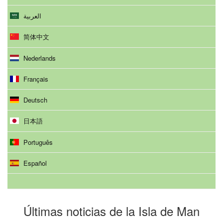
العربية
简体中文
Nederlands
Français
Deutsch
日本語
Português
Español
Últimas noticias de la Isla de Man