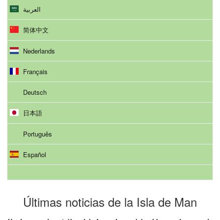
العربية
简体中文
Nederlands
Français
Deutsch
日本語
Português
Español
Últimas noticias de la Isla de Man