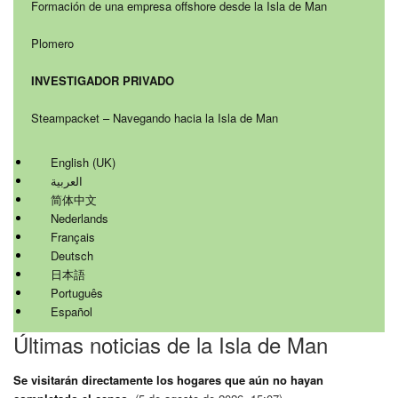
Formación de una empresa offshore desde la Isla de Man
Plomero
INVESTIGADOR PRIVADO
Steampacket – Navegando hacia la Isla de Man
English (UK)
العربية
简体中文
Nederlands
Français
Deutsch
日本語
Português
Español
Últimas noticias de la Isla de Man
Se visitarán directamente los hogares que aún no hayan