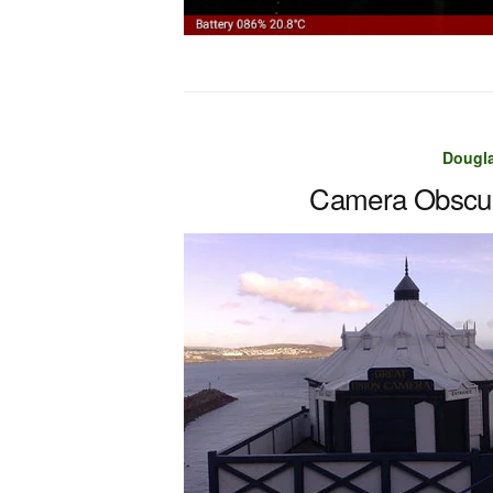
Dougl
Camera Obscur