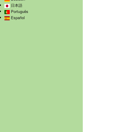
日本語
Português
Español