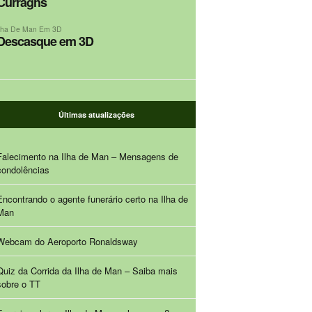
Curraghs
Ilha De Man Em 3D
Descasque em 3D
Últimas atualizações
Falecimento na Ilha de Man – Mensagens de
condolências
Encontrando o agente funerário certo na Ilha de
Man
Webcam do Aeroporto Ronaldsway
Quiz da Corrida da Ilha de Man – Saiba mais
sobre o TT