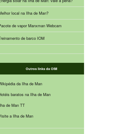
Energia solar na Ilha de Man: vale a pena?
Melhor local na Ilha de Man?
Pacote de vapor Manxman Webcam
Treinamento de barco IOM
Outros links da OIM
Wikipédia da Ilha de Man
Hotéis baratos na Ilha de Man
Ilha de Man TT
Visite a Ilha de Man