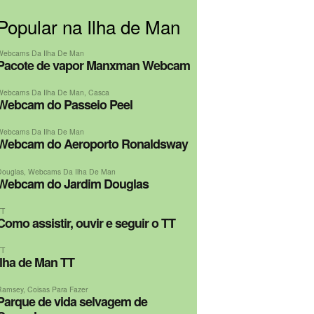
Popular na Ilha de Man
Webcams Da Ilha De Man
Pacote de vapor Manxman Webcam
Webcams Da Ilha De Man
,
Casca
Webcam do Passeio Peel
Webcams Da Ilha De Man
Webcam do Aeroporto Ronaldsway
Douglas
,
Webcams Da Ilha De Man
Webcam do Jardim Douglas
TT
Como assistir, ouvir e seguir o TT
TT
Ilha de Man TT
Ramsey
,
Coisas Para Fazer
Parque de vida selvagem de