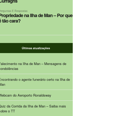
Curraghs
Perguntas E Respostas
Propriedade na Ilha de Man – Por que
é tão cara?
Últimas atualizações
Falecimento na Ilha de Man – Mensagens de
condolências
Encontrando o agente funerário certo na Ilha de
Man
Webcam do Aeroporto Ronaldsway
Quiz da Corrida da Ilha de Man – Saiba mais
sobre o TT