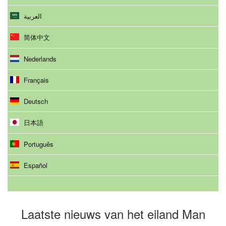
العربية
简体中文
Nederlands
Français
Deutsch
日本語
Português
Español
Laatste nieuws van het eiland Man