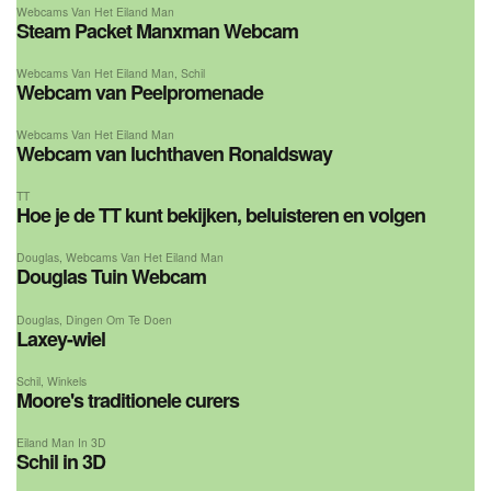
Webcams Van Het Eiland Man
Steam Packet Manxman Webcam
Webcams Van Het Eiland Man
,
Schil
Webcam van Peelpromenade
Webcams Van Het Eiland Man
Webcam van luchthaven Ronaldsway
TT
Hoe je de TT kunt bekijken, beluisteren en volgen
Douglas
,
Webcams Van Het Eiland Man
Douglas Tuin Webcam
Douglas
,
Dingen Om Te Doen
Laxey-wiel
Schil
,
Winkels
Moore's traditionele curers
Eiland Man In 3D
Schil in 3D