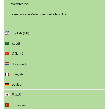
Privédetective
Steampacket – Zeilen naar het eiland Man
English (UK)
العربية
简体中文
Nederlands
Français
Deutsch
日本語
Português