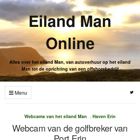
Eiland Man
Online
Alles over het eiland Man, van autoverhuur op het eiland
Man tot de oprichting van een offshorebedrijf
Menu
Webcams van het eiland Man
,
Haven Erin
Webcam van de golfbreker van
Port Erin