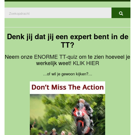
Zoeken
Zoekop
naar:
Denk jij dat jij een expert bent in de
TT?
Neem onze
ENORME TT-quiz
om te zien hoeveel je
werkelijk weet!
KLIK HIER
…of wil je gewoon kijken?…