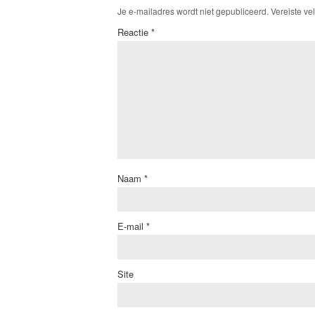
Je e-mailadres wordt niet gepubliceerd.
Vereiste ve
Reactie
*
Naam
*
E-mail
*
Site