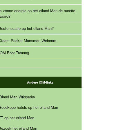
Is zonne-energie op het eiland Man de moeite
waard?
Beste locatie op het eiland Man?
Steam Packet Manxman Webcam
IOM Boot Training
Andere IOM-links
Eiland Man Wikipedia
Goedkope hotels op het eiland Man
TT op het eiland Man
Bezoek het eiland Man