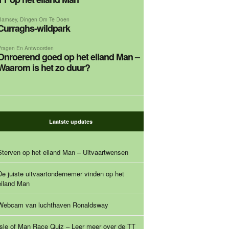
Ramsey
,
Dingen Om Te Doen
Curraghs-wildpark
Vragen En Antwoorden
Onroerend goed op het eiland Man –
Waarom is het zo duur?
Laatste updates
Sterven op het eiland Man – Uitvaartwensen
De juiste uitvaartondernemer vinden op het
eiland Man
Webcam van luchthaven Ronaldsway
Isle of Man Race Quiz – Leer meer over de TT