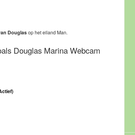
van Douglas
op het eiland Man.
zoals Douglas Marina Webcam
ctief)