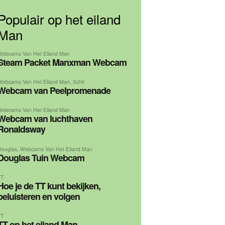
Populair op het eiland
Man
Webcams Van Het Eiland Man
Steam Packet Manxman Webcam
Webcams Van Het Eiland Man
,
Schil
Webcam van Peelpromenade
Webcams Van Het Eiland Man
Webcam van luchthaven
Ronaldsway
Douglas
,
Webcams Van Het Eiland Man
Douglas Tuin Webcam
TT
Hoe je de TT kunt bekijken,
beluisteren en volgen
TT
TT op het eiland Man