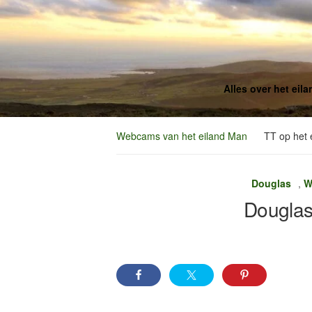
Alles over het eil
Webcams van het eiland Man
TT op het 
Douglas
,
W
Dougla