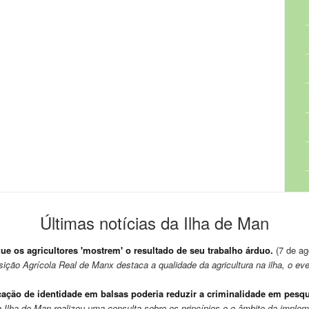
Últimas notícias da Ilha de Man
ue os agricultores 'mostrem' o resultado de seu trabalho árduo.
(7 de ag
ição Agrícola Real de Manx destaca a qualidade da agricultura na ilha, o even
cação de identidade em balsas poderia reduzir a criminalidade em pesq
 Ilha de Man realizou uma consulta sobre os princípios e o âmbito da implem