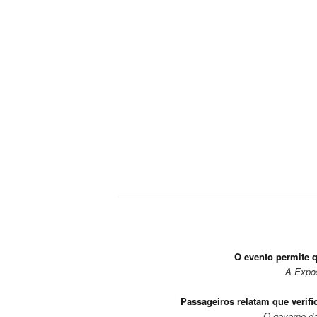
O evento permite q
A Expos
Passageiros relatam que verifi
O governo da