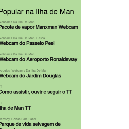
Popular na Ilha de Man
Webcams Da Ilha De Man
Pacote de vapor Manxman Webcam
Webcams Da Ilha De Man
,
Casca
Webcam do Passeio Peel
Webcams Da Ilha De Man
Webcam do Aeroporto Ronaldsway
Douglas
,
Webcams Da Ilha De Man
Webcam do Jardim Douglas
TT
Como assistir, ouvir e seguir o TT
TT
Ilha de Man TT
Ramsey
,
Coisas Para Fazer
Parque de vida selvagem de