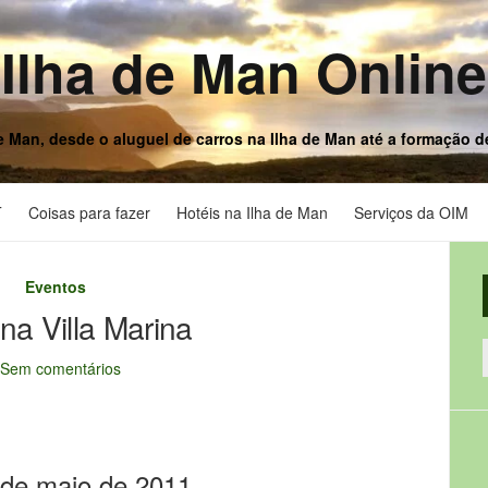
Ilha de Man Online
e Man, desde o aluguel de carros na Ilha de Man até a formação 
T
Coisas para fazer
Hotéis na Ilha de Man
Serviços da OIM
Eventos
 na Villa Marina
Sem comentários
 de maio de 2011