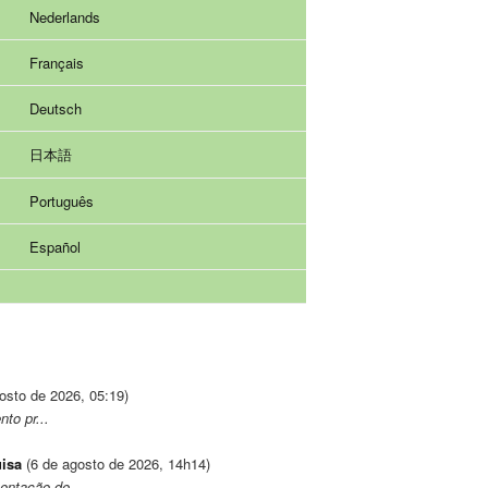
Nederlands
Français
Deutsch
日本語
Português
Español
osto de 2026, 05:19)
to pr...
uisa
(6 de agosto de 2026, 14h14)
entação de...