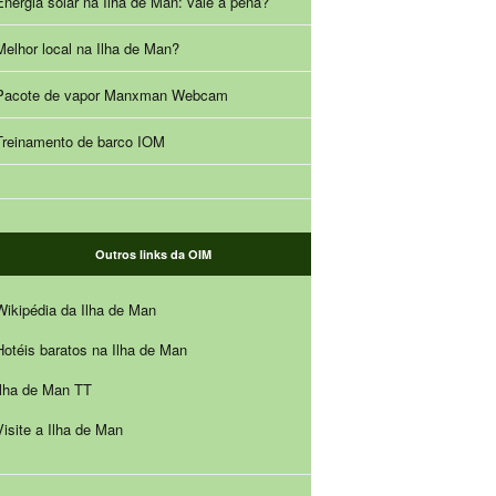
Energia solar na Ilha de Man: vale a pena?
Melhor local na Ilha de Man?
Pacote de vapor Manxman Webcam
Treinamento de barco IOM
Outros links da OIM
Wikipédia da Ilha de Man
Hotéis baratos na Ilha de Man
Ilha de Man TT
Visite a Ilha de Man