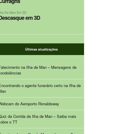
Curraghs
Ilha De Man Em 3D
Descasque em 3D
Últimas atualizações
Falecimento na Ilha de Man – Mensagens de
condolências
Encontrando o agente funerário certo na Ilha de
Man
Webcam do Aeroporto Ronaldsway
Quiz da Corrida da Ilha de Man – Saiba mais
sobre o TT