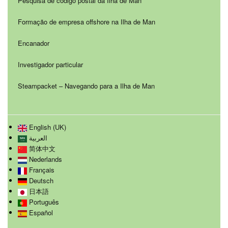
Pesquisa de código postal da Ilha de Man
Formação de empresa offshore na Ilha de Man
Encanador
Investigador particular
Steampacket – Navegando para a Ilha de Man
English (UK)
العربية
简体中文
Nederlands
Français
Deutsch
日本語
Português
Español