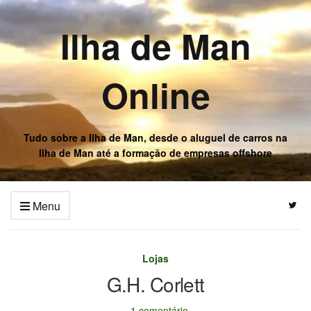
Ilha de Man
Online
Tudo sobre a Ilha de Man, desde o aluguel de carros na
Ilha de Man até a formação de empresas offshore
Menu
Lojas
G.H. Corlett
1 comentário