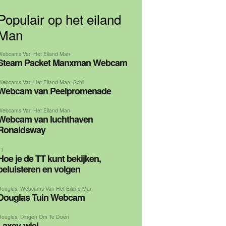
Populair op het eiland
Man
Webcams Van Het Eiland Man
Steam Packet Manxman Webcam
Webcams Van Het Eiland Man
,
Schil
Webcam van Peelpromenade
Webcams Van Het Eiland Man
Webcam van luchthaven
Ronaldsway
TT
Hoe je de TT kunt bekijken,
beluisteren en volgen
Douglas
,
Webcams Van Het Eiland Man
Douglas Tuin Webcam
Douglas
,
Dingen Om Te Doen
Laxey-wiel