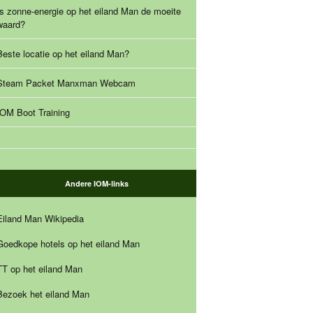
Is zonne-energie op het eiland Man de moeite
waard?
Beste locatie op het eiland Man?
Steam Packet Manxman Webcam
IOM Boot Training
Andere IOM-links
Eiland Man Wikipedia
Goedkope hotels op het eiland Man
TT op het eiland Man
Bezoek het eiland Man