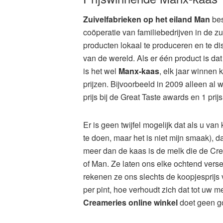
Zuivelfabrieken op het eiland Man
bes
coöperatie van familiebedrijven in de zu
producten lokaal te produceren en te di
van de wereld. Als er één product is dat
is het wel
Manx-kaas
, elk jaar winnen
prijzen. Bijvoorbeeld in 2009 alleen al
prijs bij de Great Taste awards en 1 pri
Er is geen twijfel mogelijk dat als u van
te doen, maar het is niet mijn smaak), d
meer dan de kaas is de melk die de Cre
of Man. Ze laten ons elke ochtend vers
rekenen ze ons slechts de koopjesprijs 
per pint, hoe verhoudt zich dat tot uw 
Creameries online winkel
doet geen g