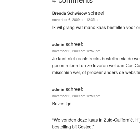
schreef:
Brenda Schwisow
november 6, 2009 om 12:35 am
Ik wil graag wat manx-kaas bestellen voor on
schreef:
admin
november 6, 2009 om 12:57 pm
Je kunt niet rechtstreeks bestellen via de 
gecontroleerd en ze leveren wel aan CostCo 
misschien wel, of probeer anders de website
schreef:
admin
november 6, 2009 om 12:59 pm
Bevestigd.
“We vonden deze kaas in Zuid-Californië. Hi
bestelling bij Costco.”