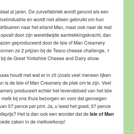
taat al jaren. De zuivelfabriek wordt gerund als een
ivelindustrie en wordt niet alleen gebruikt om hun
stribueren naar het eiland Man, maar ook naar de rest
 opvalt door zijn wereldwijde aantrekkingskracht, dan
 kazen geproduceerd door de Isle of Man Creamery
 wonnen ze 2 prijzen bij de Tesco cheese challenge, 1
js bij de Great Yorkshire Cheese and Dairy show.
 kaas houdt met wat er in zit (zoals veel mensen lijken
an is de Isle of Man Creamery de plek om te zijn. Veel
amery produceert echter het levensbloed van het Isle
e melk bij ons thuis bezorgen en voor dat genoegen
van 57 pence per pint. Ja, u leest het goed, 57 pence
melkprijs? Het is dan ook een wonder dat de
Isle of Man
oede zaken in de melkverkoop!