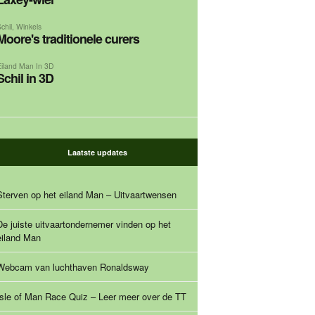
chil
,
Winkels
Moore's traditionele curers
Eiland Man In 3D
Schil in 3D
Laatste updates
Sterven op het eiland Man – Uitvaartwensen
De juiste uitvaartondernemer vinden op het
eiland Man
Webcam van luchthaven Ronaldsway
Isle of Man Race Quiz – Leer meer over de TT