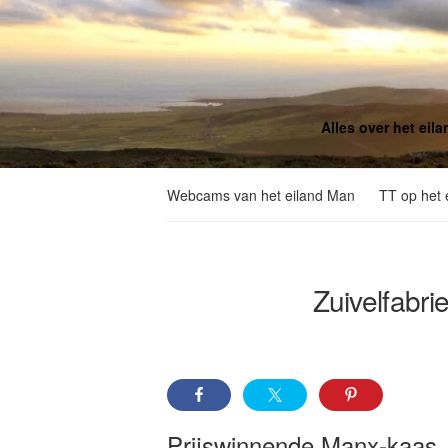
Alles over het eil
Webcams van het eiland Man
TT op het 
Zuivelfabri
Prijswinnende Manx-kaas