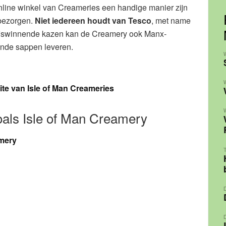
nline winkel van Creameries een handige manier zijn
 bezorgen.
Niet iedereen houdt van Tesco
, met name
prijswinnende kazen kan de Creamery ook Manx-
lende sappen leveren.
te van Isle of Man Creameries
als Isle of Man Creamery
amery