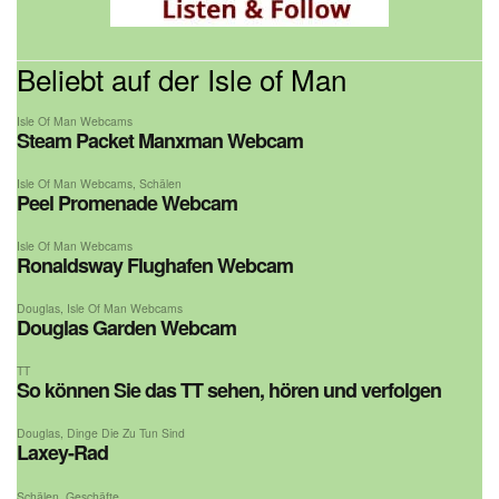
Beliebt auf der Isle of Man
Isle Of Man Webcams
Steam Packet Manxman Webcam
Isle Of Man Webcams
,
Schälen
Peel Promenade Webcam
Isle Of Man Webcams
Ronaldsway Flughafen Webcam
Douglas
,
Isle Of Man Webcams
Douglas Garden Webcam
TT
So können Sie das TT sehen, hören und verfolgen
Douglas
,
Dinge Die Zu Tun Sind
Laxey-Rad
Schälen
,
Geschäfte