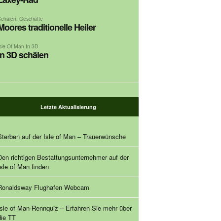
Schälen
,
Geschäfte
Moores traditionelle Heiler
Isle Of Man In 3D
In 3D schälen
Letzte Aktualisierung
Sterben auf der Isle of Man – Trauerwünsche
Den richtigen Bestattungsunternehmer auf der
Isle of Man finden
Ronaldsway Flughafen Webcam
Isle of Man-Rennquiz – Erfahren Sie mehr über
die TT