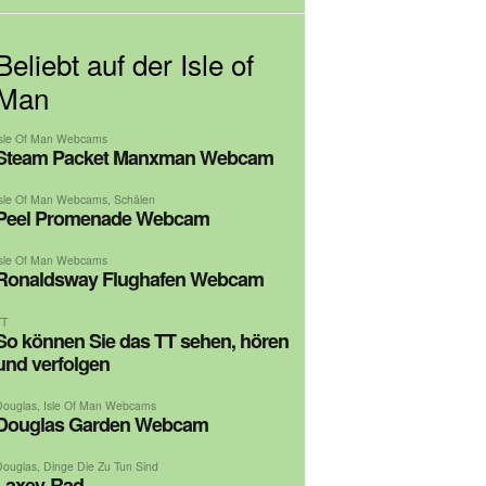
Beliebt auf der Isle of
Man
Isle Of Man Webcams
Steam Packet Manxman Webcam
Isle Of Man Webcams
,
Schälen
Peel Promenade Webcam
Isle Of Man Webcams
Ronaldsway Flughafen Webcam
TT
So können Sie das TT sehen, hören
und verfolgen
Douglas
,
Isle Of Man Webcams
Douglas Garden Webcam
Douglas
,
Dinge Die Zu Tun Sind
Laxey-Rad