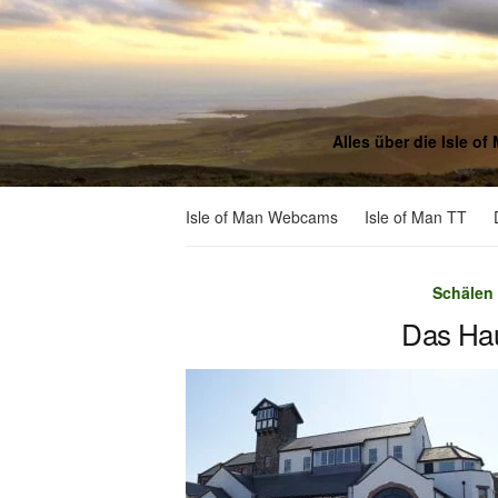
Alles über die Isle o
Isle of Man Webcams
Isle of Man TT
Schälen
Das Ha