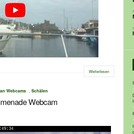
Weiterlesen
 Man Webcams
,
Schälen
romenade Webcam