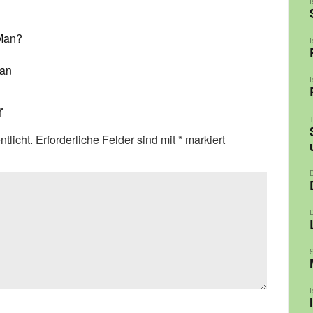
 Man?
Man
r
tlicht.
Erforderliche Felder sind mit
*
markiert