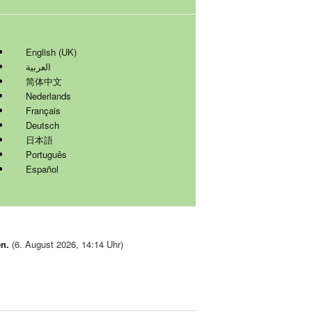
English (UK)
العربية
简体中文
Nederlands
Français
Deutsch
日本語
Português
Español
en.
(6. August 2026, 14:14 Uhr)