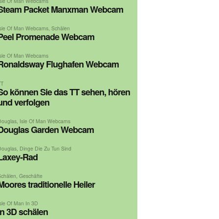
Isle Of Man Webcams
Steam Packet Manxman Webcam
Isle Of Man Webcams
,
Schälen
Peel Promenade Webcam
Isle Of Man Webcams
Ronaldsway Flughafen Webcam
TT
So können Sie das TT sehen, hören
und verfolgen
Douglas
,
Isle Of Man Webcams
Douglas Garden Webcam
Douglas
,
Dinge Die Zu Tun Sind
Laxey-Rad
Schälen
,
Geschäfte
Moores traditionelle Heiler
Isle Of Man In 3D
In 3D schälen