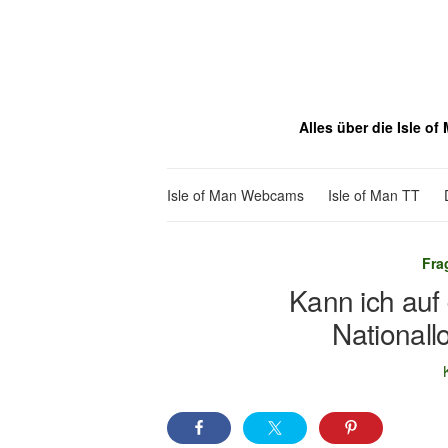
Alles über die Isle o
Isle of Man Webcams
Isle of Man TT
Fra
Kann ich auf 
Nationall