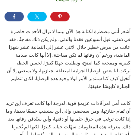
أشعر أنني مضطرة لكتابة هذا الآن بينما لا تزال الأحداث حاضرة
في ذهني. قبل أسبوعين فقدنا والدتي، ولم يكن ذلك مفاجئًا. فقد
عانت من مرض خطير خلال الاثني عشر إلى الثمانية عشر شهرًا
الماضية، ورغم أن وفاتها لم تكن مفاجئة، إلا أنها كانت صدمة
كبيرة، ومفجعة كما اتضح، وتطلبت جهدًا كبيرًا. لحسن الحظ،
تركت لنا بعض الوصايا الجزئية المتعلقة بجنازتها، ولا يسعني إلا أن
أتخيل كيف كنا سنتدبر الأمر لولا وجود هذه الوصايا، لكان تنظيم
الجنازة كابوسًا حقيقيًا.
كانت أمي امرأةً ذات عزيمةٍ قوية. لدرجة أنها كانت تعرف أين تريد
أن تُقام جنازتها، ومن سيحضر، وإلى أين سنذهب جميعًا بعدها، وما
إذا كانت ترغب في حرق جثمانها أو دفنها، وأين ستُدفن رفاتها بعد
ذلك. معرفة هذه المعلومات سهّلت حياتنا كثيرًا. لكنها لم تُخبرنا
بأي تفاصيل صغيرة، مثل نوع الموسيقى التي تُفضلها، أو أي