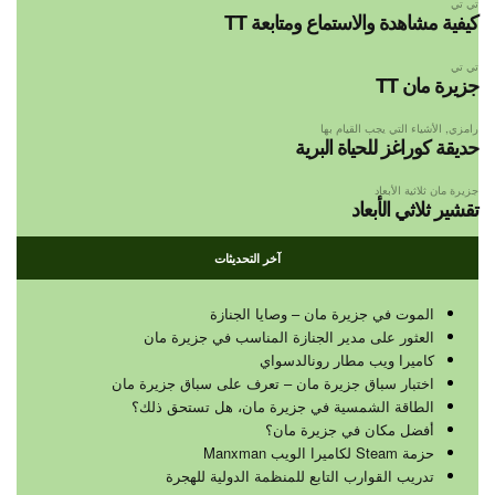
تي تي
كيفية مشاهدة والاستماع ومتابعة TT
تي تي
جزيرة مان TT
رامزي
,
الأشياء التي يجب القيام بها
حديقة كوراغز للحياة البرية
جزيرة مان ثلاثية الأبعاد
تقشير ثلاثي الأبعاد
آخر التحديثات
الموت في جزيرة مان – وصايا الجنازة
العثور على مدير الجنازة المناسب في جزيرة مان
كاميرا ويب مطار رونالدسواي
اختبار سباق جزيرة مان – تعرف على سباق جزيرة مان
الطاقة الشمسية في جزيرة مان، هل تستحق ذلك؟
أفضل مكان في جزيرة مان؟
حزمة Steam لكاميرا الويب Manxman
تدريب القوارب التابع للمنظمة الدولية للهجرة