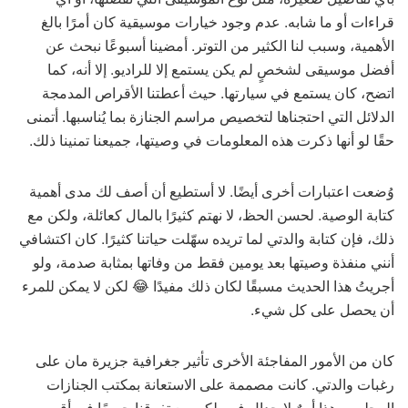
قراءات أو ما شابه. عدم وجود خيارات موسيقية كان أمرًا بالغ
الأهمية، وسبب لنا الكثير من التوتر. أمضينا أسبوعًا نبحث عن
أفضل موسيقى لشخصٍ لم يكن يستمع إلا للراديو. إلا أنه، كما
اتضح، كان يستمع في سيارتها. حيث أعطتنا الأقراص المدمجة
الدلائل التي احتجناها لتخصيص مراسم الجنازة بما يُناسبها. أتمنى
حقًا لو أنها ذكرت هذه المعلومات في وصيتها، جميعنا تمنينا ذلك.
وُضعت اعتبارات أخرى أيضًا. لا أستطيع أن أصف لك مدى أهمية
كتابة الوصية. لحسن الحظ، لا نهتم كثيرًا بالمال كعائلة، ولكن مع
ذلك، فإن كتابة والدتي لما تريده سهّلت حياتنا كثيرًا. كان اكتشافي
أنني منفذة وصيتها بعد يومين فقط من وفاتها بمثابة صدمة، ولو
أجريتُ هذا الحديث مسبقًا لكان ذلك مفيدًا 😂 لكن لا يمكن للمرء
أن يحصل على كل شيء.
كان من الأمور المفاجئة الأخرى تأثير جغرافية جزيرة مان على
رغبات والدتي. كانت مصممة على الاستعانة بمكتب الجنازات
المحلي، وهذا أمرٌ لا جدال فيه. لكن مع تفرقنا جميعًا في أقصى