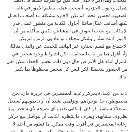
شمال وجنوب الجزيرة، أصبحت عملية تنظيم الأمور في غاية
الصعوبة. لحسن الحظ، لم تكن الإجازة مشكلة مع أصحاب العمل،
لكنها أضافت عبئًا إضافيًا. أحاول الكتابة من منظور عملي قدر
الإمكان، مع تجنب الخوض في المشاعر، لكنني متأكدة من أن
الأمور كانت ستُدار بشكل مختلف لو عاد بي الزمن. لم يكن
الاجتماع مع مُقيم الجنازة عبر الهاتف للحديث عن والدتي مثاليًا،
وأنا أقول هذا من باب المجاملة، لكن اشتراط وجود شخص في
المنزل أثناء نقل الأغراض حال دون ذلك. لحسن الحظ، تمكن أخي
من الحضور شخصيًا، لكن ليس كل شخص محظوظًا بما يكفي
لذلك.
لا بد من الإشادة بمركز رعاية المحتضرين في جزيرة مان. نحن
محظوظون جدًا بوجودهم، ويؤلمني بشدة أن أرى تمويلهم يُستغلّ
استغلالًا سياسيًا. لو كان بإمكاني تقديم أي نصيحة لأي شخص يمرّ
بظروف مشابهة، ويعرف ما ينتظره، لكانت أن يتواصل مع مركز
رعاية المحتضرين في أقرب وقت ممكن. ما فعلوه من أجلنا لا
يُمكن وصفه بالكلمات. لا أستطيع تخيّل والدتي في نفس الموقف