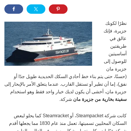
نظرًا لكونك
جزيرة، فإنك
عالق في
طريقتين
أساسيتين
للوصول إلى
جزيرة مان
(حسنًا، حتى يتم بناء خط أحادي السكك الحديدية طويل جدًا أو
نفق)، إما أن تطير أو تستقل القارب. عندما يتعلق الأمر بالإبحار إلى
جزيرة مان، أخشى أن يكون لديك خيار واحد فقط وهو استخدام
سفينة بخارية من جزيرة مان
شركة.
كانت شركة Steampacket، أو Steamracket كما يحلو لبعض
السكان المحليين تسميتها، تعمل منذ عام 1830 مما يجعلها أقدم
شركة عبّارات ركاب تعمل بشكل مستمر في العالم. بالطبع،