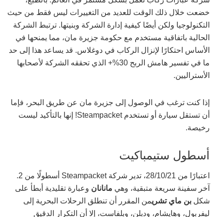
خضعت خلال ذلك الوقت للعديد من التغييرات ليس فقط من حيث
التكنولوجيا ولكن أيضًا كيفية إدارة الشركة وبنيتها. ترتبط الشركة
الحالية باتفاقية مستخدم مع حكومة جزيرة مان، مما يمنحها في
الأساس احتكارًا لإنزال الركاب في دوغلاس. قد يساعد هذا إلى حد
ما في تفسير هامش الربح 30%+ الذي تحققه الشركة لأصحابها
الأستراليين.
إذا كنت ترغب في الوصول إلى جزيرة مان عن طريق البحر، فإما
أن تستقل سيارة أو تستخدم Steampacket! إنها بالتأكيد ليست
رخيصة.
أسطول ستيمباكيت
اعتبارًا من 28/10/21، تدير شركة Steampacket أسطولًا من 2.
آخر سفينة سريعة متبقية، وهي
مانانان
وعبارة تقليدية أبطأ على
شكل
بن ماي تشري
من المقرر أن تنطلق الرحلات البحرية إلى
ليفربول، وهايشام، ودبلن، وبلفاست، إلا أن التكرار الدقيق