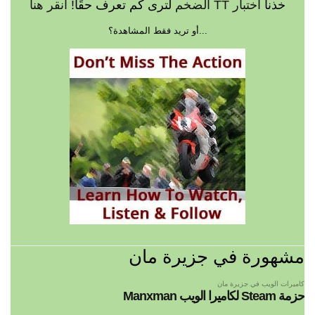
خذنا
اختبار TT الضخم
لترى كم تعرف حقًا!
انقر هنا
...أو تريد فقط المشاهدة؟
مشهورة في جزيرة مان
كاميرات الويب في جزيرة مان
حزمة Steam لكاميرا الويب Manxman