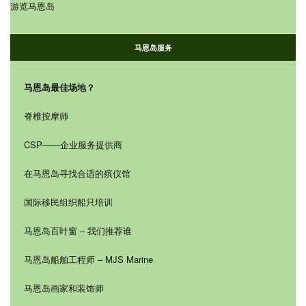
游览马恩岛
马恩岛服务
马恩岛最佳场地？
脊椎按摩师
CSP——企业服务提供商
在马恩岛寻找合适的殡仪馆
国际移民组织船只培训
马恩岛百叶窗 – 我们推荐谁
马恩岛船舶工程师 – MJS Marine
马恩岛画家和装饰师