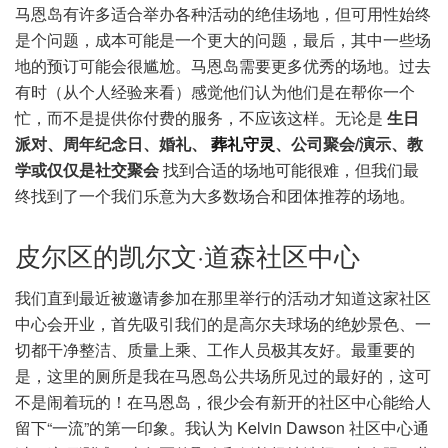
马恩岛有许多适合举办各种活动的绝佳场地，但可用性始终
是个问题，成本可能是一个更大的问题，最后，其中一些场
地的预订可能会很尴尬。马恩岛需要更多优秀的场地。过去
有时（从个人经验来看）感觉他们认为他们是在帮你一个
忙，而不是提供你付费的服务，不应该这样。无论是
生日
派对、周年纪念日、婚礼、
葬礼守灵
、公司聚会/演示、教
学或仅仅是社交聚会
找到合适的场地可能很难，但我们最
终找到了一个我们乐意为大多数场合和团体推荐的场地。
皮尔区的凯尔文·道森社区中心
我们直到最近被邀请参加在那里举行的活动才知道这家社区
中心会开业，首先吸引我们的是高尔夫球场的绝妙景色、一
切都干净整洁、质量上乘、工作人员极其友好。最重要的
是，这里的厕所是我在马恩岛公共场所见过的最好的，这可
不是闹着玩的！在马恩岛，很少会有新开的社区中心能给人
留下“一流”的第一印象。我认为 Kelvin Dawson 社区中心通