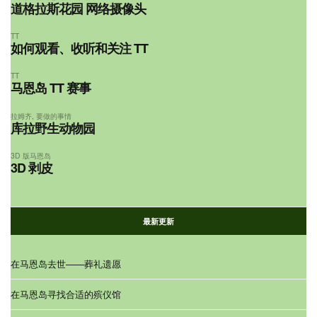
道格拉斯花园 网络摄像头
TT
如何观看、收听和关注 TT
TT
马恩岛 TT 赛事
拉姆齐
,
要做的事情
库拉野生动物园
3D 版马恩岛
3D 剥皮
最新更新
在马恩岛去世——葬礼遗愿
在马恩岛寻找合适的殡仪馆