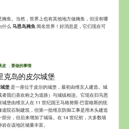
是腌鱼。当然，世界上也有其他地方做腌鱼，但没有哪
为什么
马恩岛腌鱼
闻名世界！好消息是，它们现在可
果皮
,
要做的事情
里克岛的皮尔城堡
尔城堡
是一座位于皮尔的城堡，最初由维京人建造。城
或者我们喜欢称之为道路）与城镇相连。它现在归马恩
城堡由维京人在 11 世纪国王马格努斯·巴雷格斯的统
修道院石制建筑，但第一批维京防御工事是用木头建造
部分，但后来增加了城垛。在 14 世纪初，大多数墙
种岩在该地区储量丰富。