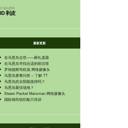
3D 版马恩岛
3D 剥皮
最新更新
在马恩岛去世——葬礼遗愿
在马恩岛寻找合适的殡仪馆
罗纳德斯韦机场 网络摄像头
马恩岛赛事问答 – 了解 TT
马恩岛的太阳能值得吗？
马恩岛最佳场地？
Steam Packet Manxman 网络摄像头
国际移民组织船只培训