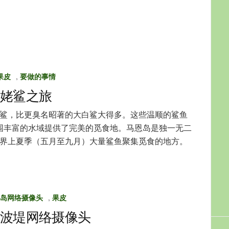
果皮
,
要做的事情
姥鲨之旅
鲨，比更臭名昭著的大白鲨大得多。这些温顺的鲨鱼
围丰富的水域提供了完美的觅食地。马恩岛是独一无二
界上夏季（五月至九月）大量鲨鱼聚集觅食的地方。
岛网络摄像头
,
果皮
波堤网络摄像头