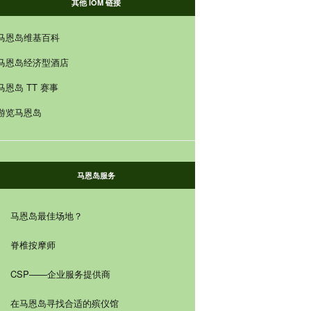
其他 IOM 链接
马恩岛维基百科
马恩岛经济型酒店
马恩岛 TT 赛事
游览马恩岛
马恩岛服务
马恩岛最佳场地？
脊椎按摩师
CSP——企业服务提供商
在马恩岛寻找合适的殡仪馆