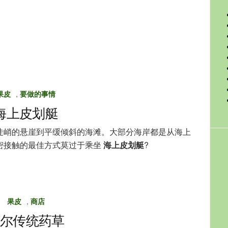
果皮
,
要做的事情
海上皮划艇
陡峭的悬崖到平缓倾斜的海滩。大部分海岸都是从海上
密接触的最佳方式莫过于乘坐
海上皮划艇
?
果皮
,
商店
尔传统药草