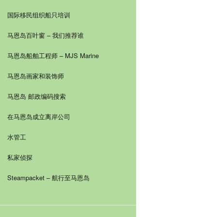
国际移民组织船只培训
马恩岛百叶窗 – 我们推荐谁
马恩岛船舶工程师 – MJS Marine
马恩岛画家和装饰师
马恩岛 邮政编码搜索
在马恩岛成立离岸公司
水管工
私家侦探
Steampacket – 航行至马恩岛