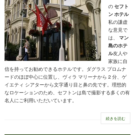
の
セフト
ン ホテル
私の謙虚
な意見で
は、
マン
島のホテ
ル
友人や
家族に自
信を持ってお勧めできるホテルです。ダグラス プロムナ
ードのほぼ中心に位置し、ヴィラ マリーナから 2 分、ゲ
イエティ シアターから文字通り目と鼻の先です。理想的
なロケーションのため、セフトンは島で撮影する多くの有
名人にご利用いただいています。
続きを読む