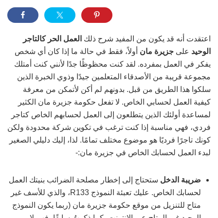
اعتقدت أنه قد يكون من المفيد شرح ذلك
العمل الحر كالتاجر
الوحيد
على
جزيرة مان
أولاً، فقط في حالة ما إذا كان أي شخص
يفكر في العمل بمفرده. لقد كنت محظوظًا جدًا لأنني كنت أمتلك
مجموعة قريبة من الأصدقاء المتعلمين جيدًا وذوي الخبرة الذين
سلكوا هذا الطريق من قبل. بدونهم لم أكن لأتمكن من معرفة
كيفية العمل لحسابي الخاص. لا تفعل حكومة جزيرة مان الكثير
لمساعدة أولئك الذين يتطلعون إلى العمل لحسابهم الخاص كتاجر
فردي، فهي مناسبة إذا كنت ترغب في تكوين شركة محدودة ولكن
كونك تاجرًا فرديًا هو موضوع مختلف تمامًا. لذا، إليك دليلي الصغير
لبدء العمل لحسابك الخاص في جزيرة مان:-
ضريبة الدخل
ستحتاج إلى إخطار مصلحة الضرائب بنيتك العمل
لحسابك الخاص. عليك تعبئة النموذج R133، والذي للأسف غير
متاح للتنزيل من موقع حكومة جزيرة مان (ربما يكون النموذج
الوحيد غير المتاح عبر الإنترنت، كما ذكرتُ سابقًا، فهم لا