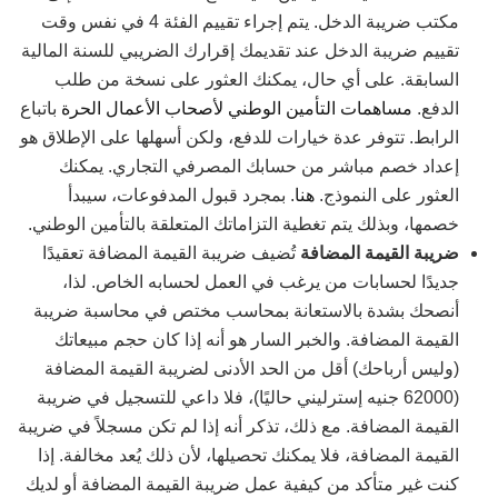
مكتب ضريبة الدخل. يتم إجراء تقييم الفئة 4 في نفس وقت
تقييم ضريبة الدخل عند تقديمك إقرارك الضريبي للسنة المالية
السابقة. على أي حال، يمكنك العثور على نسخة من طلب
الدفع.
مساهمات التأمين الوطني لأصحاب الأعمال الحرة
باتباع
الرابط. تتوفر عدة خيارات للدفع، ولكن أسهلها على الإطلاق هو
إعداد خصم مباشر من حسابك المصرفي التجاري. يمكنك
العثور على النموذج.
هنا
. بمجرد قبول المدفوعات، سيبدأ
خصمها، وبذلك يتم تغطية التزاماتك المتعلقة بالتأمين الوطني.
ضريبة القيمة المضافة
تُضيف ضريبة القيمة المضافة تعقيدًا
جديدًا لحسابات من يرغب في العمل لحسابه الخاص. لذا،
أنصحك بشدة بالاستعانة بمحاسب مختص في محاسبة ضريبة
القيمة المضافة. والخبر السار هو أنه إذا كان حجم مبيعاتك
(وليس أرباحك) أقل من الحد الأدنى لضريبة القيمة المضافة
(62000 جنيه إسترليني حاليًا)، فلا داعي للتسجيل في ضريبة
القيمة المضافة. مع ذلك، تذكر أنه إذا لم تكن مسجلاً في ضريبة
القيمة المضافة، فلا يمكنك تحصيلها، لأن ذلك يُعد مخالفة. إذا
كنت غير متأكد من كيفية عمل ضريبة القيمة المضافة أو لديك