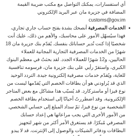
أي استفسارات، يمكنك التواصل مع مكتب ضريبة القيمة
المضافة في جزيرة مان عبر البريد الإلكتروني
customs@gov.im
الخدمات المصرفية
أنصحك بشدة بفتح حساب جاري تجاري،
فهذا سيُسهّل الأمور على محاسبك، والأهم من ذلك، عليك أنت
شخصيًا إذا كنت تُدير حساباتك بنفسك. يُقدّم بنك جزيرة مان 18
شهرًا من الخدمات المصرفية التجارية المجانية للعملاء
الحاليين، و12 شهرًا للعملاء الجدد. لقد بحثتُ في معظم البنوك
الكبرى، واستقرّ رأيي على بنك جزيرة مان، فرسومه تنافسية
للغاية، ويُقدّم خدمات مصرفية إلكترونية جيدة. التردد الوحيد
الذي قد يُراودني هو أن بطاقات الخصم التي يُقدّمها ليست من
نوع فيزا أو ماستركارد. قد يُسبّب هذا مشاكل مع بعض المتاجر
الإلكترونية، وقد اضطررتُ أحيانًا إلى استخدام بطاقة الخصم
الشخصية من نوع فيزا، ثمّ سداد المبلغ إلى حسابي الشخصي.
من الأمور الأخرى التي يجب مراعاتها هي إعداد حسابك
المصرفي مُبكرًا. قد يستغرق الأمر أكثر من شهر لتجهيز
البطاقات ودفاتر الشيكات والوصول إلى الإنترنت. قد لا يبدو