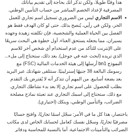
هذا وقتًا طويلًا، ولكن تذكّر أنك بحاجة إلى تقديم بياناتك
المصرفية لإعداد الخصم المباشر من حساب التأمين الوطني.
الاسم التجاري
ليس من الضروري تسجيل اسم تجاري للعمل
الحر، ولكن في رأيي، يُنصح بذلك. حتى لو كان الهدف فقط هو
الفصل بين الحياة العملية والشخصية، فإن تكلفته زهيدة وجهده
يسيران، مما يجعله يستحق العناء. أول خطوة هي البحث سريعًا
على الإنترنت للتأكد من عدم استخدام أي شخص آخر للاسم
الذي تريده (ابحث عنه في جوجل). بعد ذلك، ستحتاج إلى ملء...
النموذج bn1
أرسلها إلى هيئة الخدمات المالية (FSC) مع
رسومك البالغة 38 جنيهًا إسترلينيًا. ستتلقى شهادتك عبر البريد
بعد بضعة أسابيع. من المهم أن تتذكر أنه لا يُفترض بك التقدم
بطلب للحصول على اسم تجاري إلا بعد بدء نشاطك التجاري.
مع ذلك، ستحتاج إلى اسمك التجاري عند تعبئة نماذج مصلحة
الضرائب، والتأمين الوطني، وبنكك (اختياري).
باختصار، هذا كل ما في الأمر: سجّل اسمًا تجاريًا، وافتح حسابًا
مصرفيًا تجاريًا، وسجّل نفسك كعامل لحسابك الخاص لدى مكاتب
الضرائب والتأمينات الاجتماعية. أما بالنسبة للمحاسبة ودفاتر