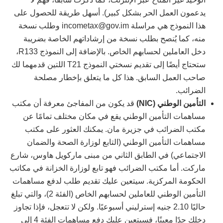
يدعمون العمل الحر بشكل كبير). أسهل طريقة للحصول على
هذا النموذج هي مراسلة incometax@gov.im وطلب نسخة
منه، كما يُنصح بطلب نسخة من إرشاداتهم الخاصة بضريبة
دخل العاملين لحسابهم الخاص. بالإضافة إلى النموذج R133،
ستحتاج أيضًا إلى تقديم نسختي النموذج T21 اللتين قدمهما لك
صاحب العمل السابق. هذا كل ما يتعلق بإخطار مصلحة
الضرائب.
التأمين الوطني (NIC)
قد يكون من المفاجئ معرفة أن مكتب
مساهمات التأمين الوطني يقع في مكان مختلف تمامًا عن
مكتب الضرائب في جزيرة مان. يمكنك العثور على مكتب
مساهمات التأمين الوطني (التابع لوزارة الصحة والضمان
الاجتماعي) في الطابق الثاني من مبنى ماركويل هاوس، شارع
ماركت. أما مكتب الضرائب فهو تابع لوزارة الخزانة في مكاتب
الحكومة المركزية. سيتعين عليك تقديم طلب لدفع مساهمات
التأمين الوطني للعاملين لحسابهم الخاص (الفئة 2)، والتي تبلغ
حاليًا 2.10 جنيه إسترليني أسبوعيًا. ولكن لا تتعجل، فإذا تجاوز
دخلك حدًا معينًا، فسيتعين عليك دفع مساهمات الفئة 4 إلى