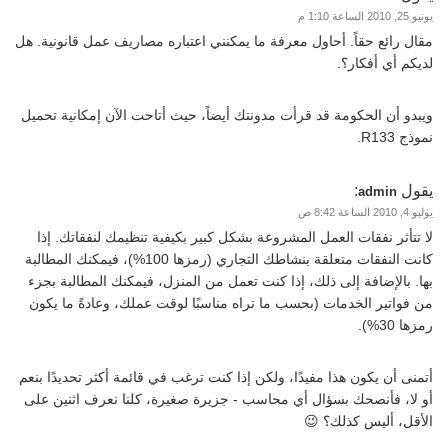
يونيو 25, 2010 الساعة 1:10 م
مقال رائع حقاً. أحاول معرفة ما يمكنني اعتباره مصاريف عمل قانونية. هل
لديكم أي أفكار؟.
ويبدو أن الحكومة قد قرأت مدونتك أيضاً، حيث أتاحت الآن إمكانية تحميل
نموذج R133.
يقول
:
admin
يوليو 4, 2010 الساعة 8:42 ص
لا تتأثر نفقات العمل المشروعة بشكل كبير بكيفية تنظيمك لنفقاتك. إذا
كانت النفقات متعلقة بنشاطك التجاري (رمزها 100%)، فيمكنك المطالبة
بها. بالإضافة إلى ذلك، إذا كنت تعمل من المنزل، فيمكنك المطالبة بجزء
من فواتير الخدمات (بحسب ما تراه مناسبًا لوقت عملك، وعادةً ما يكون
رمزها 30%).
أتمنى أن يكون هذا مفيدًا، ولكن إذا كنت ترغب في قائمة أكثر تحديدًا بنعم
أو لا، فأنصحك بسؤال أي محاسب - جزيرة صغيرة، كلنا نعرف اثنين على
الأقل، أليس كذلك؟ 😉