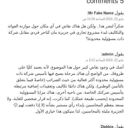
5 comments
يقول
:
Mr Fake Name
مايو 22, 2010 الساعة 11:34 ص
شكراً لنشر هذا.. ولكن هل هناك نقاش في أي مكان حول موازنة الفوائد
والتكاليف لبدء مشروع تجاري في جزيرة مان كتاجر فردي مقابل شركة
ذات مسؤولية محدودة؟
يقول
:
admin
مايو 22, 2010 الساعة 2:12 م
أشك في وجود نقاش كبير حول هذا الموضوع، لأنه يعتمد كليًا على
ظروفك. من الواضح أن هناك مرحلة يصبح فيها تأسيس شركة ذات
مسؤولية محدودة أكثر فعالية من حيث الضرائب (خاصةً فيما يتعلق
بالتأمين الوطني)، ولكن هناك دائمًا تكاليف وتعقيدات إضافية مرتبطة
بتأسيس شركتك الخاصة. من ناحية أخرى، هناك مزايا المسؤولية
المحدودة (بحسب طبيعة عملك). كما ذكرت، إنه قرار شخصي للغاية، ولا
يسعد معظم المحاسبين بإبداء رأي مستنير بشأنه إلا إذا دفعت لهم 🙂
الجزيرة مليئة بالمحاسبين، لذا سيكون هذا خياري الأول.
يقول
:
Debbie