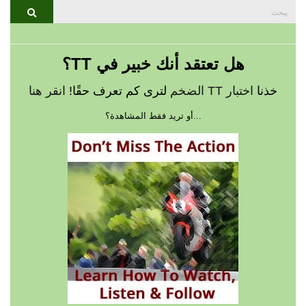
بحث
يبحث
عن:
هل تعتقد أنك خبير في TT؟
خذنا
اختبار TT الضخم
لترى كم تعرف حقًا!
انقر هنا
...أو تريد فقط المشاهدة؟