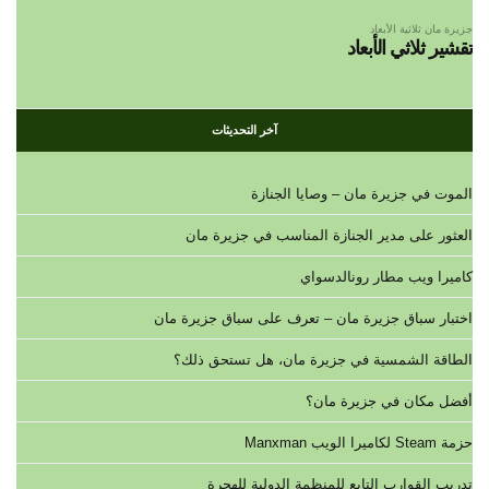
جزيرة مان ثلاثية الأبعاد
تقشير ثلاثي الأبعاد
آخر التحديثات
الموت في جزيرة مان – وصايا الجنازة
العثور على مدير الجنازة المناسب في جزيرة مان
كاميرا ويب مطار رونالدسواي
اختبار سباق جزيرة مان – تعرف على سباق جزيرة مان
الطاقة الشمسية في جزيرة مان، هل تستحق ذلك؟
أفضل مكان في جزيرة مان؟
حزمة Steam لكاميرا الويب Manxman
تدريب القوارب التابع للمنظمة الدولية للهجرة