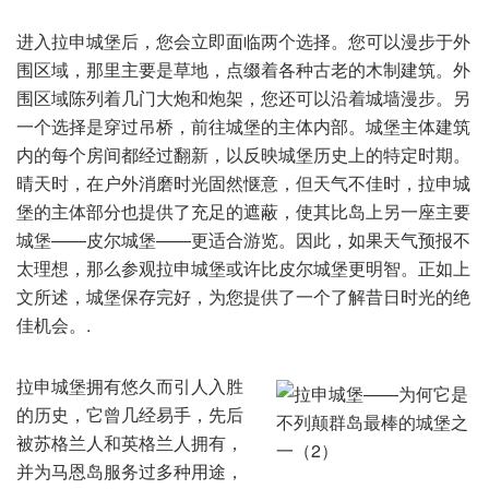
进入拉申城堡后，您会立即面临两个选择。您可以漫步于外
围区域，那里主要是草地，点缀着各种古老的木制建筑。外
围区域陈列着几门大炮和炮架，您还可以沿着城墙漫步。另
一个选择是穿过吊桥，前往城堡的主体内部。城堡主体建筑
内的每个房间都经过翻新，以反映城堡历史上的特定时期。
晴天时，在户外消磨时光固然惬意，但天气不佳时，拉申城
堡的主体部分也提供了充足的遮蔽，使其比岛上另一座主要
城堡——皮尔城堡——更适合游览。因此，如果天气预报不
太理想，那么参观拉申城堡或许比皮尔城堡更明智。正如上
文所述，城堡保存完好，为您提供了一个了解昔日时光的绝
佳机会。.
拉申城堡拥有悠久而引人入胜
的历史，它曾几经易手，先后
被苏格兰人和英格兰人拥有，
并为马恩岛服务过多种用途，