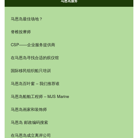
马恩岛服务
马恩岛最佳场地？
脊椎按摩师
CSP——企业服务提供商
在马恩岛寻找合适的殡仪馆
国际移民组织船只培训
马恩岛百叶窗 – 我们推荐谁
马恩岛船舶工程师 – MJS Marine
马恩岛画家和装饰师
马恩岛 邮政编码搜索
在马恩岛成立离岸公司