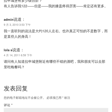
拉申城堡有多少级台阶？
有人告诉我122——但是——我的膝盖疼得厉害——肯定还有更多。
说道：
admin
9 月 3, 2010 3:53 下午
我一直听到的说法是大约120人左右。也许真正可怕的不是数字，而
是某些人的身高！
说道：
lola s
4 月 14, 2011 6:59 下午
请问有人知道拉申城堡附近有哪些不错的酒吧，我和朋友可以去那
里吃晚餐吗？
发表回复
您的电子邮箱地址不会被公开。
必填项已用
*
标注
评论
*