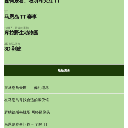
如何观看、收听和关注 TT
TT
马恩岛 TT 赛事
拉姆齐
,
要做的事情
库拉野生动物园
3D 版马恩岛
3D 剥皮
最新更新
在马恩岛去世——葬礼遗愿
在马恩岛寻找合适的殡仪馆
罗纳德斯韦机场 网络摄像头
马恩岛赛事问答 – 了解 TT