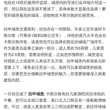
包括在18世纪被用作监狱。城堡内的导游们会详细介绍这一
切，所以我在这里就不赘述了，亲身体验才是最佳选择！攀
登到城堡最高的城垛，还能饱览卡斯尔敦的壮丽景色。.
拉申城堡交通便利，但也存在一些限制。许多公交车途经卡
斯尔敦（可乘坐1路和2路公交车），传统的蒸汽火车也会在
卡斯尔敦停靠，或者您也可以选择在附近的城镇广场停车。
作为曼恩岛故事之旅的一部分，成人票价为5英镑，儿童票
价为2.5英镑。需要说明的是，正如您所预料的，城堡遗址
对残疾人士或老年人来说不太方便。拉申城堡内有很多台阶
需要上下，请务必注意这一点。虽然可以参观城堡的较低
层，但要想充分领略拉申城堡的魅力，您需要能够深入探索
建筑内部。.
一旦你完成了
拉申城堡
, 卡斯尔敦有好几家酒吧供应传统的
午餐。您可以去港口逛逛，港口北入口附近有一座船舶博物
馆。不过，很多人更喜欢带上三明治或野餐篮，前往环绕城