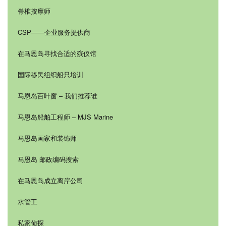
脊椎按摩师
CSP——企业服务提供商
在马恩岛寻找合适的殡仪馆
国际移民组织船只培训
马恩岛百叶窗 – 我们推荐谁
马恩岛船舶工程师 – MJS Marine
马恩岛画家和装饰师
马恩岛 邮政编码搜索
在马恩岛成立离岸公司
水管工
私家侦探