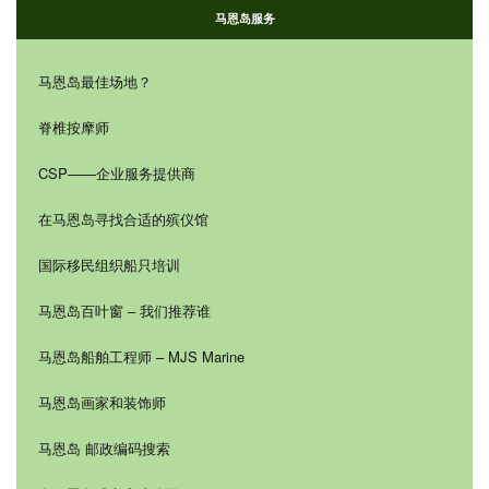
马恩岛服务
马恩岛最佳场地？
脊椎按摩师
CSP——企业服务提供商
在马恩岛寻找合适的殡仪馆
国际移民组织船只培训
马恩岛百叶窗 – 我们推荐谁
马恩岛船舶工程师 – MJS Marine
马恩岛画家和装饰师
马恩岛 邮政编码搜索