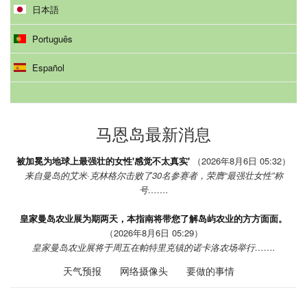
日本語
Português
Español
马恩岛最新消息
被加冕为地球上最强壮的女性'感觉不太真实'
（2026年8月6日 05:32）
来自曼岛的艾米·克林格尔击败了30名参赛者，荣膺“最强壮女性”称
号…….
皇家曼岛农业展为期两天，本指南将带您了解岛屿农业的方方面面。
（2026年8月6日 05:29）
皇家曼岛农业展将于周五在帕特里克镇的诺卡洛农场举行…….
天气预报
网络摄像头
要做的事情