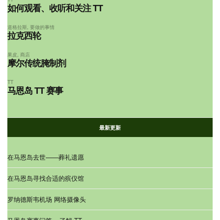
如何观看、收听和关注 TT
道格拉斯
,
要做的事情
拉克西轮
果皮
,
商店
摩尔传统腌制剂
TT
马恩岛 TT 赛事
最新更新
在马恩岛去世——葬礼遗愿
在马恩岛寻找合适的殡仪馆
罗纳德斯韦机场 网络摄像头