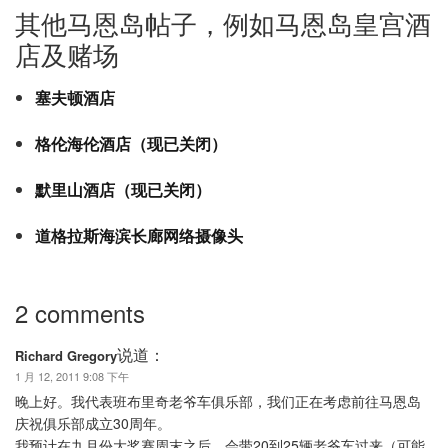
其他马恩岛帖子，例如马恩岛皇宫酒
店及赌场
塞夫顿酒店
格伦海伦酒店（现已关闭）
默里山酒店（现已关闭）
道格拉斯海滨长廊网络摄像头
2 comments
说道：
Richard Gregory
1 月 12, 2011 9:08 下午
晚上好。我代表班布里奇老爷车俱乐部，我们正在考虑前往马恩岛
庆祝俱乐部成立30周年。
我预计在九月份大奖赛周末之后，会带20到25辆老爷车过来（可能