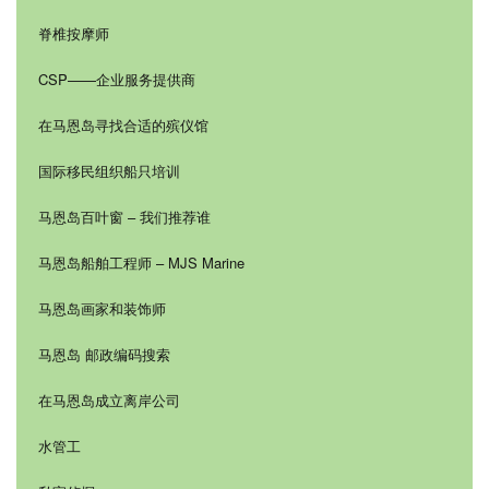
脊椎按摩师
CSP——企业服务提供商
在马恩岛寻找合适的殡仪馆
国际移民组织船只培训
马恩岛百叶窗 – 我们推荐谁
马恩岛船舶工程师 – MJS Marine
马恩岛画家和装饰师
马恩岛 邮政编码搜索
在马恩岛成立离岸公司
水管工