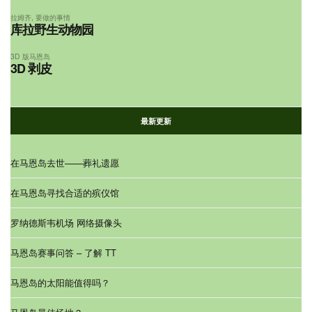
拉姆齐
,
要做的事情
库拉野生动物园
3D 版马恩岛
3D 剥皮
最新更新
在马恩岛去世——葬礼遗愿
在马恩岛寻找合适的殡仪馆
罗纳德斯韦机场 网络摄像头
马恩岛赛事问答 – 了解 TT
马恩岛的太阳能值得吗？