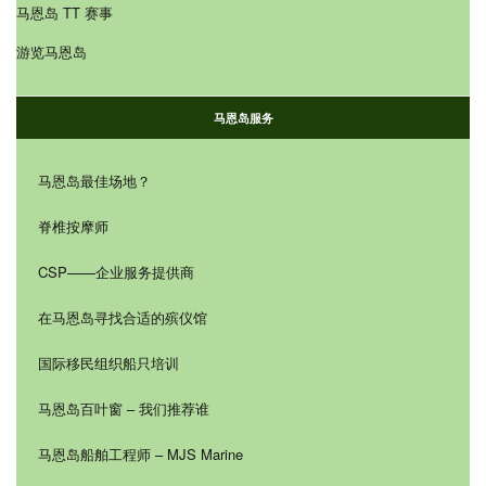
马恩岛 TT 赛事
游览马恩岛
马恩岛服务
马恩岛最佳场地？
脊椎按摩师
CSP——企业服务提供商
在马恩岛寻找合适的殡仪馆
国际移民组织船只培训
马恩岛百叶窗 – 我们推荐谁
马恩岛船舶工程师 – MJS Marine