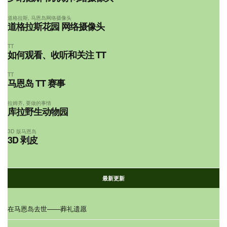
道格拉斯
,
马恩岛网络摄像头
道格拉斯花园 网络摄像头
TT
如何观看、收听和关注 TT
TT
马恩岛 TT 赛事
拉姆齐
,
要做的事情
库拉野生动物园
3D 版马恩岛
3D 剥皮
最新更新
在马恩岛去世——葬礼遗愿