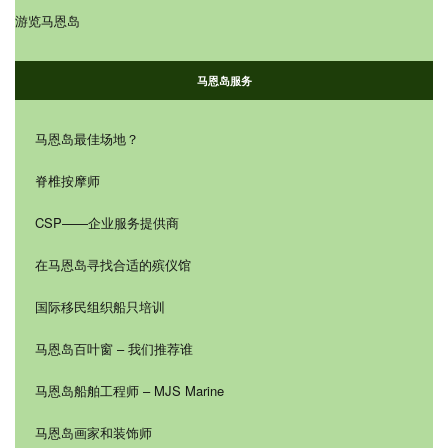
游览马恩岛
马恩岛服务
马恩岛最佳场地？
脊椎按摩师
CSP——企业服务提供商
在马恩岛寻找合适的殡仪馆
国际移民组织船只培训
马恩岛百叶窗 – 我们推荐谁
马恩岛船舶工程师 – MJS Marine
马恩岛画家和装饰师