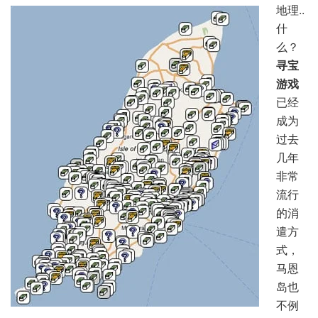
地理..
什
么？
寻宝
游戏
已经
成为
过去
几年
非常
流行
的消
遣方
式，
马恩
岛也
不例