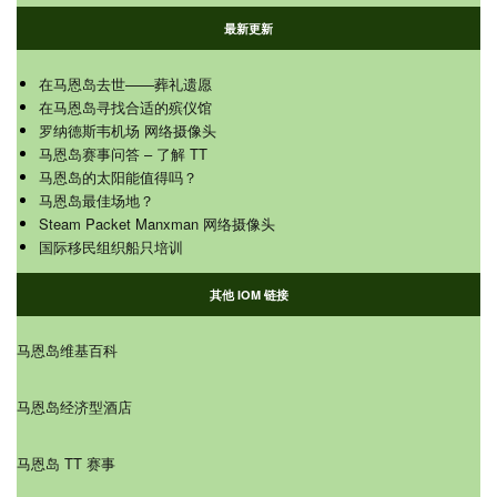
最新更新
在马恩岛去世——葬礼遗愿
在马恩岛寻找合适的殡仪馆
罗纳德斯韦机场 网络摄像头
马恩岛赛事问答 – 了解 TT
马恩岛的太阳能值得吗？
马恩岛最佳场地？
Steam Packet Manxman 网络摄像头
国际移民组织船只培训
其他 IOM 链接
马恩岛维基百科
马恩岛经济型酒店
马恩岛 TT 赛事