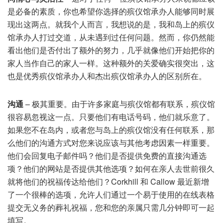
是必备的素质，你也希望你选择的殡仪馆承办人能够同时展
现出这两点。就我个人而言，我想说的是，我和岛上的殡仪
馆承办人打过交道，从未遇到过任何问题。然而，你仍然能
看出他们是否付出了额外的努力，几乎就像他们开始把你的
家人当作自己的家人一样。这种额外的关爱确实很突出，这
也是优秀殡仪馆承办人和杰出殡仪馆承办人的区别所在。
沟通
– 极其重要。由于许多家庭与殡仪馆都有联系，殡仪馆
很容易忽视这一点。只要他们有电话号码，他们就乐意了。
如果您不在岛内，或者您与岛上的殡仪馆没有任何联系，那
么他们的沟通方式对您来说应该与其他考虑因素一样重要。
他们会回复电子邮件吗？他们是否提供免费的直接沟通选
项？他们的网站是否提供其他选项？如何在亲人去世前很久
就将他们的祝福传达给他们？Corkhill 和 Callow 最近新增
了一个很棒的选项，允许人们通过一个易于使用的在线表格
提交无义务的葬礼祝福，您和您的亲属只需几分钟即可一起
填写。