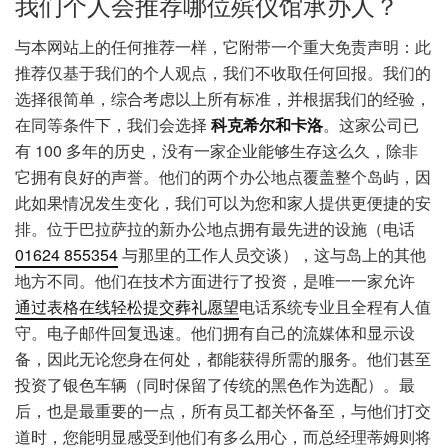
我们个人会推荐哪位殡仪馆承办人？
与本网站上的任何推荐一样，它附带一个重大免责声明：此
推荐仅基于我们的个人观点，我们不收取任何回报。我们的
选择很简单，综合考虑以上所有标准，并根据我们的经验，
在同等条件下，我们会选择
科克希尔和卡洛
。这家公司已
有 100 多年的历史，没有一家企业能够生存这么久，除非
它拥有良好的声誉。他们的两个办公地点覆盖整个岛屿，因
此如果情况发生变化，我们可以为您和家人提供更便捷的安
排。位于巴拉萨拉的新办公地点拥有最先进的设施（电话
01624 855354
与那里的工作人员交谈），这与岛上的其他
地方不同。他们在技术方面进行了投资，是唯一一家允许
通过表格在线轻松提交葬礼愿望
电话系统专业且全程有人值
守。电子邮件回复迅速。他们拥有自己的流媒体和显示设
备，因此无论您身在何处，都能获得所需的服务。他们甚至
投资了银色车辆（同时保留了传统的黑色作为选配）。最
后，也是最重要的一点，所有员工都关怀备至，与他们打交
道时，您能明显感受到他们有多么用心，而总经理蒂姆则将