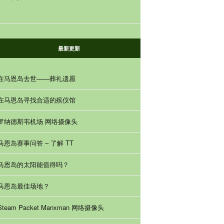
最新更新
在马恩岛去世——葬礼遗愿
在马恩岛寻找合适的殡仪馆
罗纳德斯韦机场 网络摄像头
马恩岛赛事问答 – 了解 TT
马恩岛的太阳能值得吗？
马恩岛最佳场地？
Steam Packet Manxman 网络摄像头