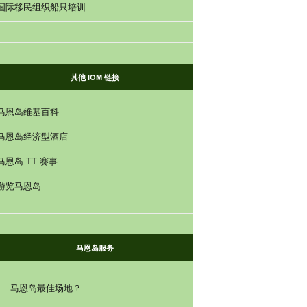
国际移民组织船只培训
其他 IOM 链接
马恩岛维基百科
马恩岛经济型酒店
马恩岛 TT 赛事
游览马恩岛
马恩岛服务
马恩岛最佳场地？