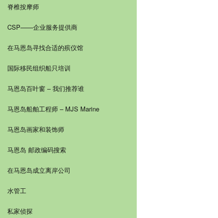
脊椎按摩师
CSP——企业服务提供商
在马恩岛寻找合适的殡仪馆
国际移民组织船只培训
马恩岛百叶窗 – 我们推荐谁
马恩岛船舶工程师 – MJS Marine
马恩岛画家和装饰师
马恩岛 邮政编码搜索
在马恩岛成立离岸公司
水管工
私家侦探