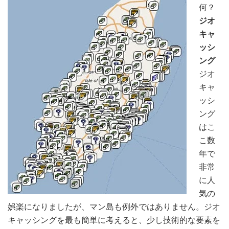
何？
ジオ
キャ
ッシ
ング
ジオ
キャ
ッシ
ング
はこ
こ数
年で
非常
に人
気の
娯楽になりましたが、マン島も例外ではありません。ジオ
キャッシングを最も簡単に考えると、少し技術的な要素を