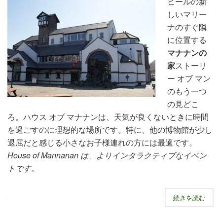
ピールの新
しいマリー
ナのすぐ隣
に位置する
マナナンの
家
ストーリ
ー オブ マン
のもう一つ
の見どこ
ろ。ハウス オブ マナナンは、天気が良くないときに時間
を過ごすのに理想的な場所です。特に、他の博物館が少し
退屈だと感じる小さなお子様連れの方には最適です。
House of Mannanan は、よりインタラクティブなイベン
トです。
続きを読む