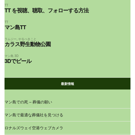
TT
TT を視聴、聴取、フォローする方法
TT
マン島TT
ラムジー
,
やるべきこと
カラス野生動物公園
マン島 3D
3Dでピール
最新情報
マン島での死 – 葬儀の願い
マン島で最適な葬儀社を見つける
ロナルズウェイ空港ウェブカメラ