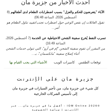
أحدث الأخبار من جزيرة مان
الآباء "يتعرضون للحكم والعزل" بسبب اضطرابات الطعام لدى أطفالهم
(8
أغسطس 2026، الساعة 06:48)
تقول العائلات إن نقص الوعي حول اضطراب تجنب/تقييد تناول الطعام هو
أمر...
تسرب النفط يُخرج سفينة الشحن الاحتياطية عن الخدمة
(7 أغسطس 2026،
الساعة 16:49)
من المقرر أن تقوم سفينة الشحن "إم في آرو"، التي تتولى خدمات الشحن
أثناء إصلاح سفينة "مانكسمان"، بـ...
توقعات الطقس
كاميرات الويب
الأشياء التي يجب القيام بها
جزيرة مان على الإنترنت
كل شيء عن جزيرة مان، من تأجير السيارات في جزيرة مان
إلى تأسيس الشركات الخارجية
©2026 IOM Online - أفضل ما في جزيرة مان... عبر
الإنترنت |
سياسة الخصوصية