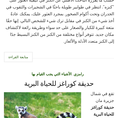
حسب ما يقرره الباحث الأصلي عن الكنز في كيفية العثور على
"كنزه". انتظر في طوابير طويلة باحثًا في الشجيرات والثقوب في
الجدران وتحت أكوام الصخور. بمجرد العثور عليك، يمكنك عادةً
أخذ شيء من الكنز في مقابل ترك شيء للشخص التالي. إنها حقًا
متعة كبيرة للكبار والصغار على حد سواء وطريقة رائعة لاكتشاف
مكان جديد. تتوفر أنواع مختلفة من الكنز من الكنز البسيط جدًا
إلى الكنز متعدد الأدلة والألغاز.
متابعة القراءة
رامزي
,
الأشياء التي يجب القيام بها
حديقة كوراغز للحياة البرية
تقع في شمال
جزيرة مان
حديقة كوراغز
للحياة البرية