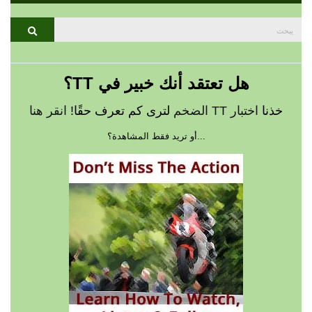
بحث
يبحث
عن:
هل تعتقد أنك خبير في TT؟
خذنا
اختبار TT الضخم
لترى كم تعرف حقًا!
انقر هنا
...أو تريد فقط المشاهدة؟