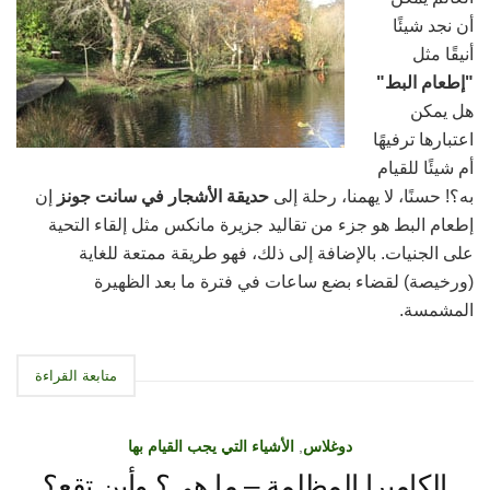
أن نجد شيئًا
أنيقًا مثل
"إطعام البط"
هل يمكن
اعتبارها ترفيهًا
أم شيئًا للقيام
به؟! حسنًا، لا يهمنا، رحلة إلى
حديقة الأشجار في سانت جونز
إن
إطعام البط هو جزء من تقاليد جزيرة مانكس مثل إلقاء التحية
على الجنيات. بالإضافة إلى ذلك، فهو طريقة ممتعة للغاية
(ورخيصة) لقضاء بضع ساعات في فترة ما بعد الظهيرة
المشمسة.
متابعة القراءة
دوغلاس
,
الأشياء التي يجب القيام بها
الكاميرا المظلمة – ما هي؟ وأين تقع؟