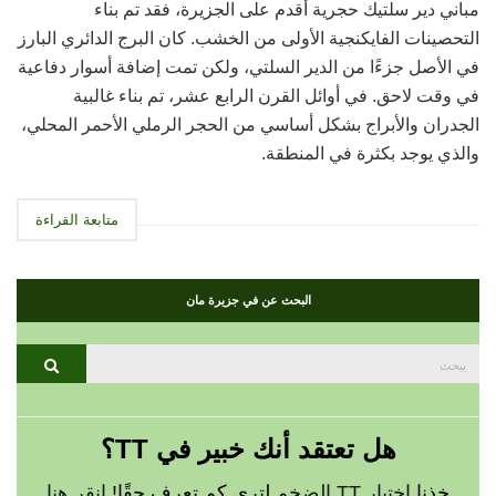
مباني دير سلتيك حجرية أقدم على الجزيرة، فقد تم بناء
التحصينات الفايكنجية الأولى من الخشب. كان البرج الدائري البارز
في الأصل جزءًا من الدير السلتي، ولكن تمت إضافة أسوار دفاعية
في وقت لاحق. في أوائل القرن الرابع عشر، تم بناء غالبية
الجدران والأبراج بشكل أساسي من الحجر الرملي الأحمر المحلي،
والذي يوجد بكثرة في المنطقة.
متابعة القراءة
البحث عن في جزيرة مان
بحث
يبحث
عن:
هل تعتقد أنك خبير في TT؟
خذنا
اختبار TT الضخم
لترى كم تعرف حقًا!
انقر هنا