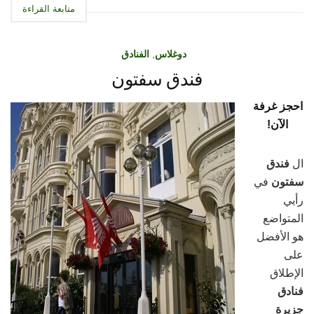
متابعة القراءة
دوغلاس
,
الفنادق
فندق سفتون
احجز غرفة
الآن!
ال
فندق
سفتون
في
رأيي
المتواضع
هو الأفضل
على
الإطلاق
فنادق
جزيرة