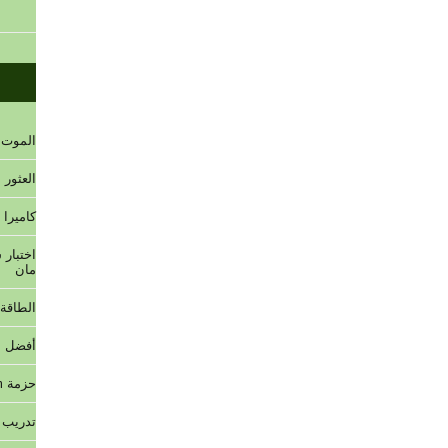
الموت 
العثور
كاميرا
اختبار
مان
الطاقة
أفضل م
حزمة Steam لكاميرا الويب Manxman
تدريب ا