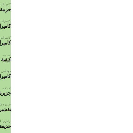
كاميرات 
حزمة Steam لكاميرا الويب man
كاميرات 
كاميرا ويب e
كاميرات 
كامير
تي تي
كيفية 
دوغلاس
,
كامير
تي تي
جزيرة 
جزيرة مان 
تقشير 
رامزي
,
ا
حديقة 