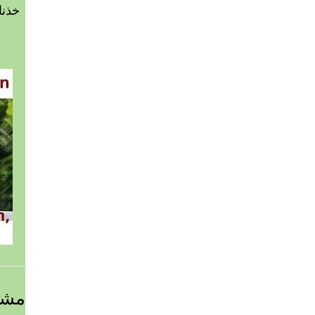
خذنا
مشه