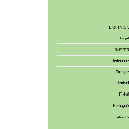
English (UK
لعربية
简体中
Nederland
Françai
Deutsc
日本
Portuguê
Españo